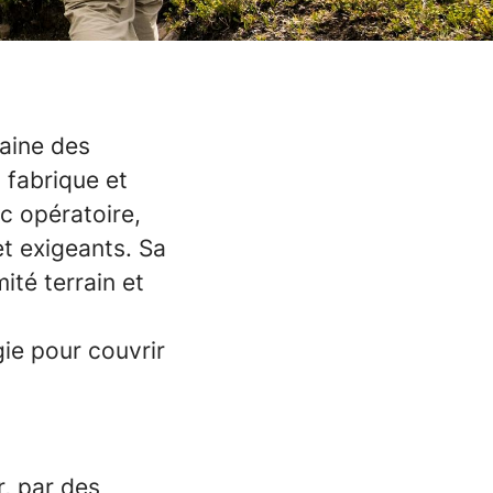
maine des
 fabrique et
c opératoire,
t exigeants. Sa
ité terrain et
ie pour couvrir
r, par des