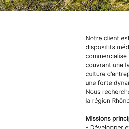
Notre client es
dispositifs méd
commercialise 
couvrant une l
culture d’entrep
une forte dyna
Nous rechercho
la région Rhôn
Missions princi
- Développer et