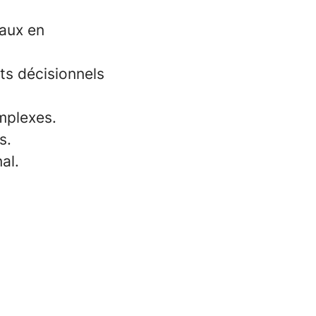
caux en
ts décisionnels
mplexes.
s.
al.