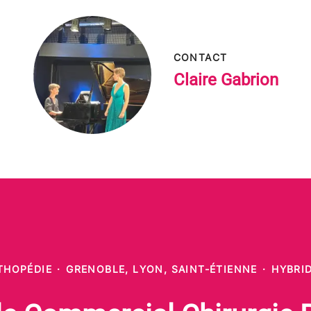
CONTACT
Claire Gabrion
THOPÉDIE
·
GRENOBLE, LYON, SAINT-ÉTIENNE
·
HYBRI