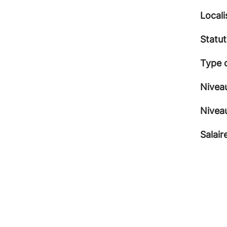
Locali
Statut
Type 
Nivea
Nivea
Salair