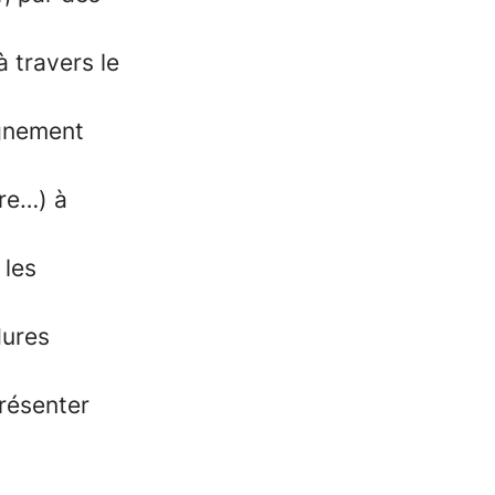
 travers le
agnement
ire…) à
 les
dures
résenter