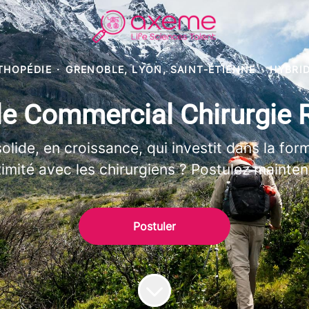
THOPÉDIE
·
GRENOBLE, LYON, SAINT-ÉTIENNE
·
HYBRI
e Commercial Chirurgie 
olide, en croissance, qui investit dans la form
imité avec les chirurgiens ? Postulez mainten
Postuler