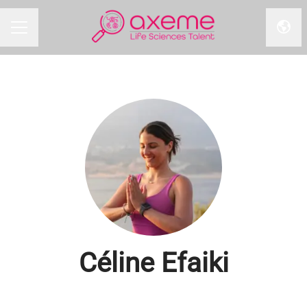
Chan
MENU CARRIÈRE
Céline Efaiki