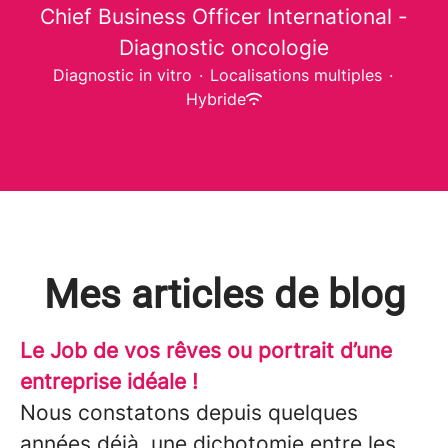
Chief Business Officer International -
Diagnostic oncologie
Diagnostic in vitro
·
Localisations multiples
·
Hybride
Mes articles de blog
Le Job de vos rêves ou portrait d’une
entreprise idéale !
Nous constatons depuis quelques
années déjà, une dichotomie entre les